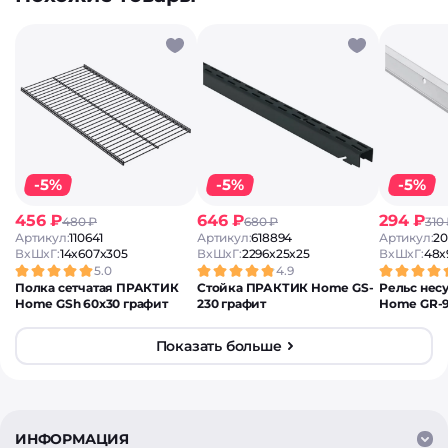
-5%
-5%
-5%
456 ₽
646 ₽
294 ₽
480 ₽
680 ₽
310
Артикул:
110641
Артикул:
618894
Артикул:
20
ВxШxГ:
14x607x305
ВxШxГ:
2296x25x25
ВxШxГ:
48x
5.0
4.9
Полка сетчатая ПРАКТИК
Стойка ПРАКТИК Home GS-
Рельс не
Home GSh 60х30 графит
230 графит
Home GR-
Показать больше
ИНФОРМАЦИЯ