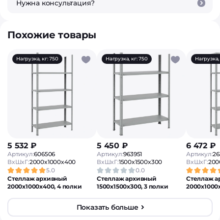
Нужна консультация?
Похожие товары
Нагрузка, кг: 750
Нагрузка, кг: 750
Нагрузка, 
5 532 ₽
5 450 ₽
6 472 ₽
Артикул:
606506
Артикул:
963951
Артикул:
26
ВxШxГ:
2000x1000x400
ВxШxГ:
1500x1500x300
ВxШxГ:
200
5.0
0.0
Стеллаж архивный
Стеллаж архивный
Стеллаж а
2000х1000х400, 4 полки
1500х1500х300, 3 полки
2000х1000х
Показать больше