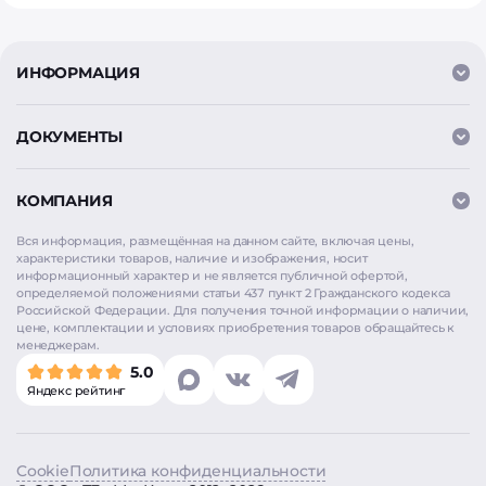
ИНФОРМАЦИЯ
ДОКУМЕНТЫ
КОМПАНИЯ
Вся информация, размещённая на данном сайте, включая цены,
характеристики товаров, наличие и изображения, носит
информационный характер и не является публичной офертой,
определяемой положениями статьи 437 пункт 2 Гражданского кодекса
Российской Федерации. Для получения точной информации о наличии,
цене, комплектации и условиях приобретения товаров обращайтесь к
менеджерам.
Мы используем
cookie
для аналитики и улучшения
5.0
работы сайта. Продолжая использовать сайт, вы
Яндекс рейтинг
соглашаетесь на использование cookie. Нажимая
«Согласен», вы также даёте согласие на обработку
персональных данных в соответствии с
Политикой
конфиденциальности
.
Cookie
Политика конфиденциальности