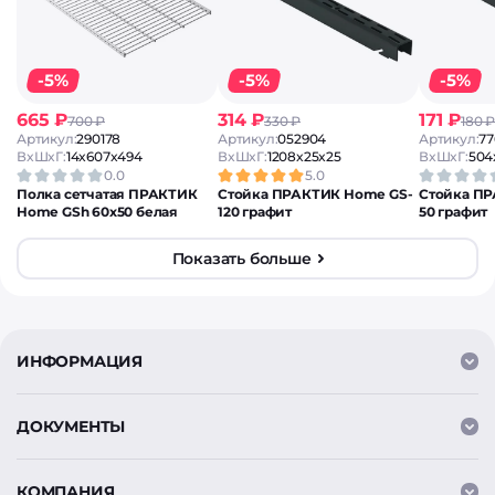
-5%
-5%
-5%
665 ₽
314 ₽
171 ₽
700 ₽
330 ₽
180 ₽
Артикул:
290178
Артикул:
052904
Артикул:
77
ВxШxГ:
14x607x494
ВxШxГ:
1208x25x25
ВxШxГ:
504
0.0
5.0
Полка сетчатая ПРАКТИК
Стойка ПРАКТИК Home GS-
Стойка П
Home GSh 60х50 белая
120 графит
50 графит
Показать больше
ИНФОРМАЦИЯ
ДОКУМЕНТЫ
КОМПАНИЯ