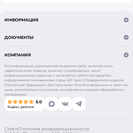
ИНФОРМАЦИЯ
ДОКУМЕНТЫ
КОМПАНИЯ
Вся информация, размещённая на данном сайте, включая цены,
характеристики товаров, наличие и изображения, носит
информационный характер и не является публичной офертой,
определяемой положениями статьи 437 пункт 2 Гражданского кодекса
Российской Федерации. Для получения точной информации о наличии,
цене, комплектации и условиях приобретения товаров обращайтесь к
менеджерам.
Мы используем
cookie
для аналитики и улучшения
5.0
работы сайта. Продолжая использовать сайт, вы
Яндекс рейтинг
соглашаетесь на использование cookie. Нажимая
«Согласен», вы также даёте согласие на обработку
персональных данных в соответствии с
Политикой
конфиденциальности
.
Cookie
Политика конфиденциальности