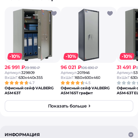
-10%
-10%
-10%
26 991 ₽
96 021 ₽
31 491 ₽
29 990 ₽
106 690 ₽
3
Артикул:
329809
Артикул:
201946
Артикул:
53
ВxШxГ:
630x440x355
ВxШxГ:
1650x600x460
ВxШxГ:
630
4.7
4.5
Офисный сейф VALBERG
Офисный сейф VALBERG
Офисный 
ASM 63T
ASM 165T графит
ASM-63T E
Показать больше
ИНФОРМАЦИЯ