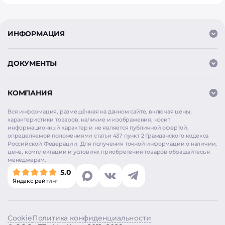
ИНФОРМАЦИЯ
ДОКУМЕНТЫ
КОМПАНИЯ
Вся информация, размещённая на данном сайте, включая цены,
характеристики товаров, наличие и изображения, носит
информационный характер и не является публичной офертой,
определяемой положениями статьи 437 пункт 2 Гражданского кодекса
Российской Федерации. Для получения точной информации о наличии,
цене, комплектации и условиях приобретения товаров обращайтесь к
менеджерам.
5.0
Яндекс рейтинг
Мы используем
cookie
для аналитики и улучшения
работы сайта. Продолжая использовать сайт, вы
соглашаетесь на использование cookie. Нажимая
Cookie
Политика конфиденциальности
«Согласен», вы также даёте согласие на обработку