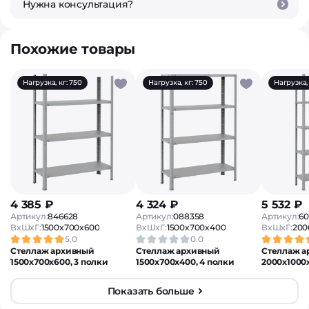
Нужна консультация?
Похожие товары
Нагрузка, кг: 750
Нагрузка, кг: 750
Нагрузка, 
4 385 ₽
4 324 ₽
5 532 ₽
Артикул:
846628
Артикул:
088358
Артикул:
60
ВxШxГ:
1500x700x600
ВxШxГ:
1500x700x400
ВxШxГ:
200
5.0
0.0
Стеллаж архивный
Стеллаж архивный
Стеллаж а
1500х700х600, 3 полки
1500х700х400, 4 полки
2000х1000х
Показать больше