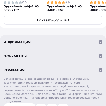
0.0
4.9
Оружейный сейф AIKO
Оружейный сейф AIKO
Оружейны
БЕРКУТ 12
ЧИРОК 1328
ЧИРОК 101
Показать больше
ИНФОРМАЦИЯ
ДОКУМЕНТЫ
КОМПАНИЯ
Вся информация, размещённая на данном сайте, включая цены,
характеристики товаров, наличие и изображения, носит
информационный характер и не является публичной офертой,
определяемой положениями статьи 437 пункт 2 Гражданского кодекса
Российской Федерации. Для получения точной информации о наличии,
цене, комплектации и условиях приобретения товаров обращайтесь к
Мы используем
cookie
для аналитики и улучшения
менеджерам.
работы сайта. Продолжая использовать сайт, вы