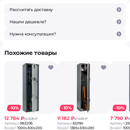
Рассчитать доставку
Нашли дешевле?
Нужна консультация?
Похожие товары
-10%
-10%
-10%
12 784 ₽
11 182 ₽
7 790 ₽
14 205 ₽
12 425 ₽
8
Артикул:
982206
Артикул:
612194
Артикул:
26
ВxШxГ:
1000x300x200
ВxШxГ:
1385x300x285
ВxШxГ:
100