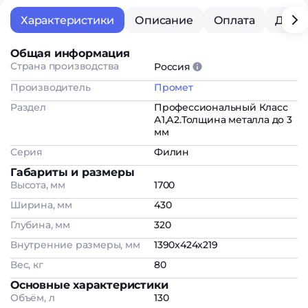
Характеристики
Описание
Оплата
Дост
Общая информация
Страна производства
Россия
Производитель
Промет
Раздел
Профессиональный Класс
А1,А2.Толщина металла до 3
мм
Серия
Филин
Габариты и размеры
Высота, мм
1700
Ширина, мм
430
Глубина, мм
320
Внутренние размеры, мм
1390x424x219
Вес, кг
80
Основные характеристики
Объём, л
130