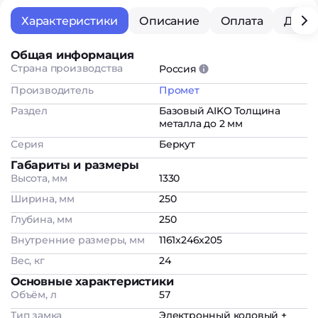
Характеристики
Описание
Оплата
Дост
Общая информация
Страна производства
Россия
Производитель
Промет
Раздел
Базовый AIKO Толщина
металла до 2 мм
Серия
Беркут
Габариты и размеры
Высота, мм
1330
Ширина, мм
250
Глубина, мм
250
Внутренние размеры, мм
1161x246x205
Вес, кг
24
Основные характеристики
Объём, л
57
Тип замка
Электронный кодовый +