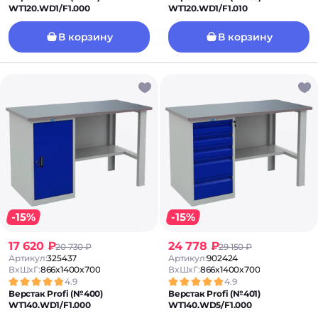
WT120.WD1/F1.000
WT120.WD1/F1.010
В корзину
В корзину
-15%
-15%
17 620 ₽
24 778 ₽
20 730 ₽
29 150 ₽
Артикул:
325437
Артикул:
902424
ВxШxГ:
866x1400x700
ВxШxГ:
866x1400x700
4.9
4.9
Верстак Profi (№400)
Верстак Profi (№401)
WT140.WD1/F1.000
WT140.WD5/F1.000