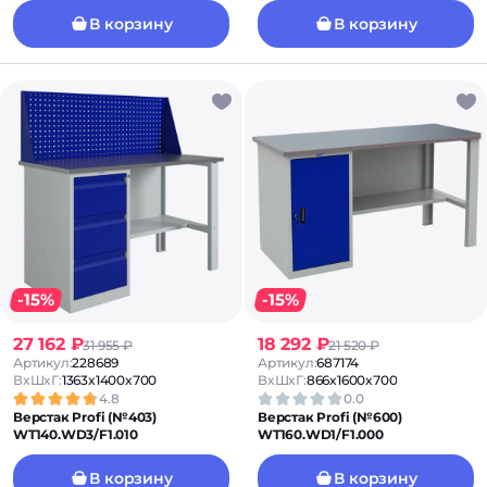
В корзину
В корзину
-15%
-15%
27 162 ₽
18 292 ₽
31 955 ₽
21 520 ₽
Артикул:
228689
Артикул:
687174
ВxШxГ:
1363x1400x700
ВxШxГ:
866x1600x700
4.8
0.0
Верстак Profi (№403)
Верстак Profi (№600)
WT140.WD3/F1.010
WT160.WD1/F1.000
В корзину
В корзину