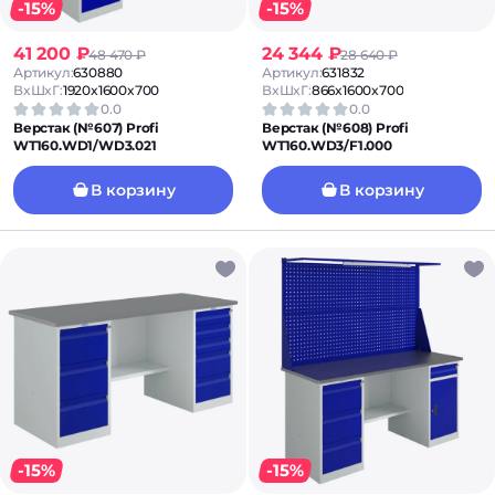
-15%
-15%
41 200 ₽
24 344 ₽
48 470 ₽
28 640 ₽
Артикул:
630880
Артикул:
631832
ВxШxГ:
1920x1600x700
ВxШxГ:
866x1600x700
0.0
0.0
Верстак (№607) Profi
Верстак (№608) Profi
WT160.WD1/WD3.021
WT160.WD3/F1.000
В корзину
В корзину
-15%
-15%