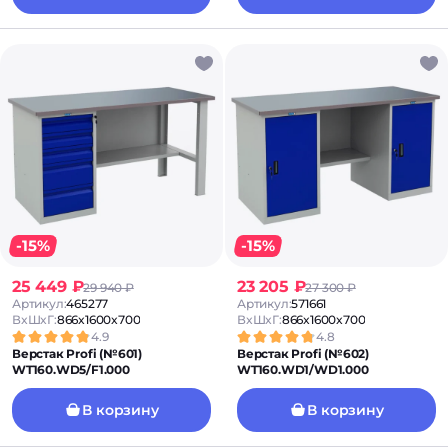
-15%
-15%
25 449 ₽
23 205 ₽
29 940 ₽
27 300 ₽
Артикул:
465277
Артикул:
571661
ВxШxГ:
866x1600x700
ВxШxГ:
866x1600x700
4.9
4.8
Верстак Profi (№601)
Верстак Profi (№602)
WT160.WD5/F1.000
WT160.WD1/WD1.000
В корзину
В корзину