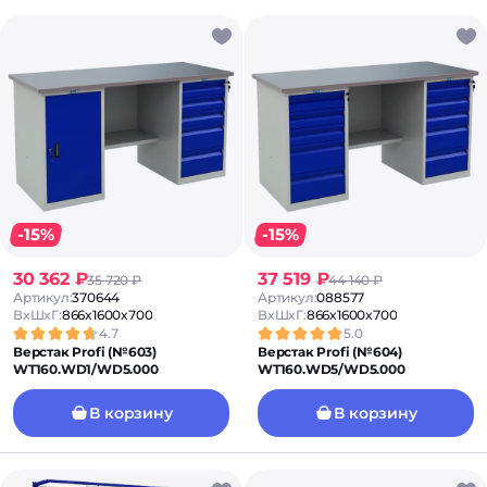
-15%
-15%
30 362 ₽
37 519 ₽
35 720 ₽
44 140 ₽
Артикул:
370644
Артикул:
088577
ВxШxГ:
866x1600x700
ВxШxГ:
866x1600x700
4.7
5.0
Верстак Profi (№603)
Верстак Profi (№604)
WT160.WD1/WD5.000
WT160.WD5/WD5.000
В корзину
В корзину