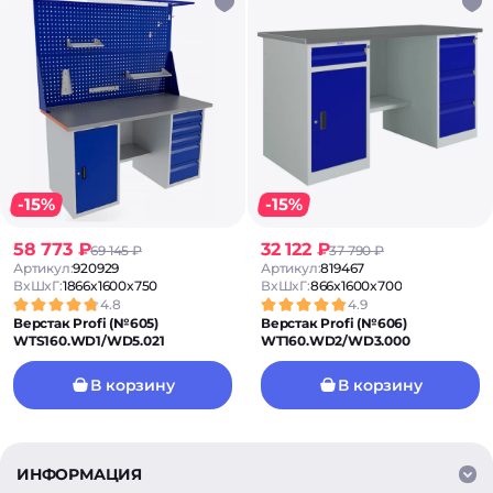
-15%
-15%
58 773 ₽
32 122 ₽
69 145 ₽
37 790 ₽
Артикул:
920929
Артикул:
819467
ВxШxГ:
1866x1600x750
ВxШxГ:
866x1600x700
4.8
4.9
Верстак Profi (№605)
Верстак Profi (№606)
WTS160.WD1/WD5.021
WT160.WD2/WD3.000
В корзину
В корзину
ИНФОРМАЦИЯ