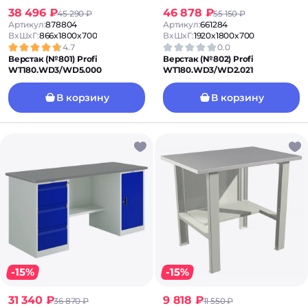
38 496 ₽
46 878 ₽
45 290 ₽
55 150 ₽
Артикул:
878804
Артикул:
661284
ВxШxГ:
866x1800x700
ВxШxГ:
1920x1800x700
4.7
0.0
Верстак (№801) Profi
Верстак (№802) Profi
WT180.WD3/WD5.000
WT180.WD3/WD2.021
В корзину
В корзину
-15%
-15%
31 340 ₽
9 818 ₽
36 870 ₽
11 550 ₽