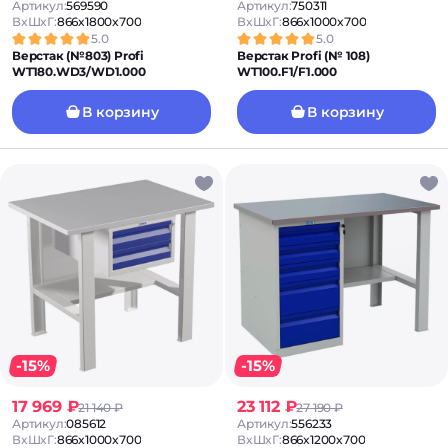
Артикул:
569590
Артикул:
750311
ВxШxГ:
866x1800x700
ВxШxГ:
866x1000x700
5.0
5.0
Верстак (№803) Profi
Верстак Profi (№ 108)
WT180.WD3/WD1.000
WT100.F1/F1.000
В корзину
В корзину
-15%
-15%
17 969 ₽
23 112 ₽
21 140 ₽
27 190 ₽
Артикул:
085612
Артикул:
556233
ВxШxГ:
866x1000x700
ВxШxГ:
866x1200x700