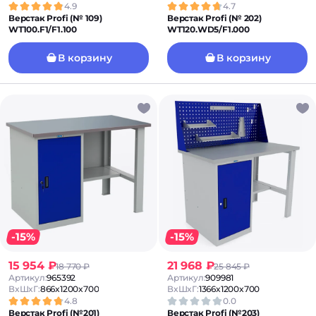
4.9
4.7
Верстак Profi (№ 109)
Верстак Profi (№ 202)
WT100.F1/F1.100
WT120.WD5/F1.000
В корзину
В корзину
-15%
-15%
15 954 ₽
21 968 ₽
18 770 ₽
25 845 ₽
Артикул:
965392
Артикул:
909981
ВxШxГ:
866x1200x700
ВxШxГ:
1366x1200x700
4.8
0.0
Верстак Profi (№201)
Верстак Profi (№203)